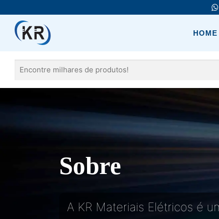
Pular
para
o
HOME
conteúdo
Pesquisar
por:
Sobre
A KR Materiais Elétricos é 