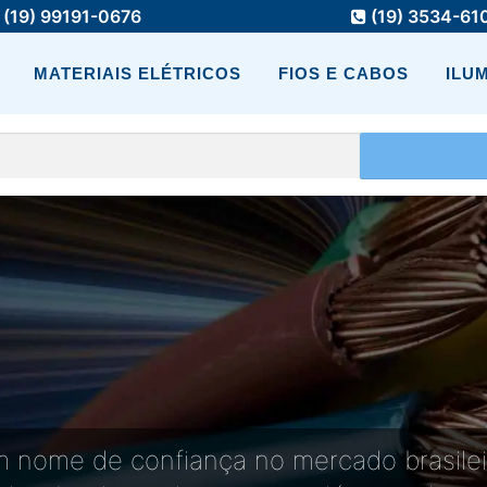
(19) 99191-0676
(19) 3534-61
MATERIAIS ELÉTRICOS
FIOS E CABOS
ILU
um nome de confiança no mercado brasilei