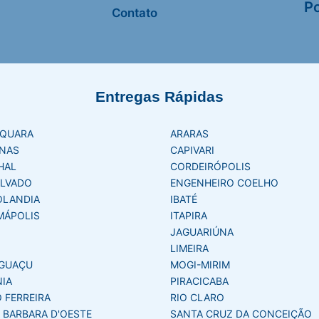
Po
Contato
Entregas Rápidas
AQUARA
ARARAS
NAS
CAPIVARI
HAL
CORDEIRÓPOLIS
LVADO
ENGENHEIRO COELHO
OLANDIA
IBATÉ
MÁPOLIS
ITAPIRA
JAGUARIÚNA
LIMEIRA
GUAÇU
MOGI-MIRIM
NIA
PIRACICABA
 FERREIRA
RIO CLARO
 BARBARA D'OESTE
SANTA CRUZ DA CONCEIÇÃO