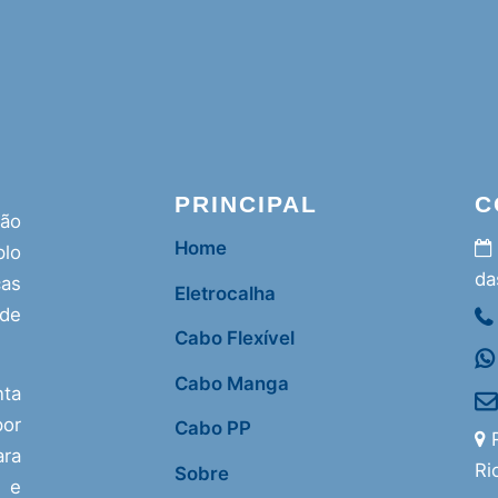
PRINCIPAL
C
ção
Home
lo
da
as
Eletrocalha
 de
Cabo Flexível
Cabo Manga
nta
or
Cabo PP
R
ra
Ri
Sobre
s e