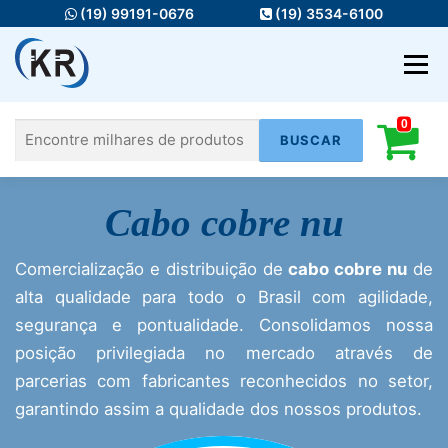
Pular
(19) 99191-0676
(19) 3534-6100
para
o
Menu
conteúdo
0
Pesquisar
HOME
MATERIAIS ELÉTRICOS
Cabo cobre nu
por:
FIOS E CABOS
ILUMINAÇÃO
Comercialização e distribuição de
cabo cobre nu
de
AUTOMAÇÃO
INFRA
SERVIÇOS
alta qualidade para todo o Brasil com agilidade,
segurança e pontualidade. Consolidamos nossa
posição privilegiada no mercado através de
parcerias com fabricantes reconhecidos no setor,
garantindo assim a qualidade dos nossos produtos.