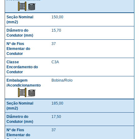
150,00
15,70
37
C3A
Bobina/Rolo
185,00
17,50
37