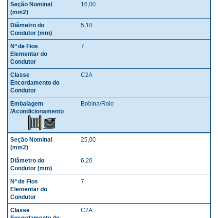
16,00
5,10
7
C2A
Bobina/Rolo
25,00
6,20
7
C2A