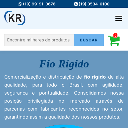
Pular
(19) 99191-0676
(19) 3534-6100
para
o
Menu
conteúdo
0
Pesquisar
HOME
MATERIAIS ELÉTRICOS
Fio Rígido
por:
FIOS E CABOS
ILUMINAÇÃO
Comercialização e distribuição de
fio rígido
de alta
AUTOMAÇÃO
INFRA
SERVIÇOS
qualidade, para todo o Brasil, com agilidade,
segurança e pontualidade. Consolidamos nossa
posição privilegiada no mercado através de
parcerias com fabricantes reconhecidos no setor,
garantindo assim a qualidade dos nossos produtos.