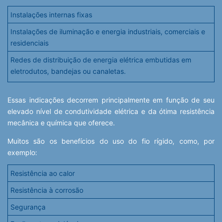
Instalações internas fixas
Instalações de iluminação e energia industriais, comerciais e
residenciais
Redes de distribuição de energia elétrica embutidas em
eletrodutos, bandejas ou canaletas.
Essas indicações decorrem principalmente em função de seu
elevado nível de condutividade elétrica e da ótima resistência
mecânica e química que oferece.
Muitos são os benefícios do uso do fio rígido, como, por
exemplo:
Resistência ao calor
Resistência à corrosão
Segurança