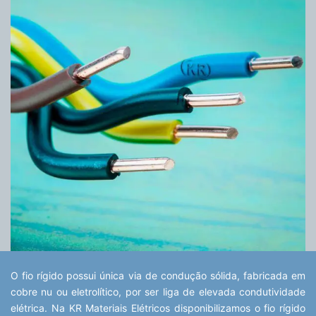
O fio rígido possui única via de condução sólida, fabricada em
cobre nu ou eletrolítico, por ser liga de elevada condutividade
elétrica. Na KR Materiais Elétricos disponibilizamos o fio rígido