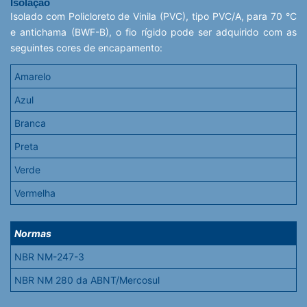
Isolação
Isolado com Policloreto de Vinila (PVC), tipo PVC/A, para 70 °C
e antichama (BWF-B), o fio rígido pode ser adquirido com as
seguintes cores de encapamento:
Amarelo
Azul
Branca
Preta
Verde
Vermelha
Normas
NBR NM-247-3
NBR NM 280 da ABNT/Mercosul