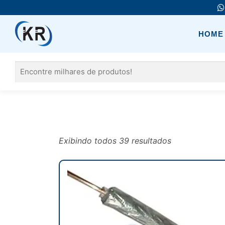
Pular
para
o
HOME
conteúdo
Pesquisar
por:
Exibindo todos 39 resultados