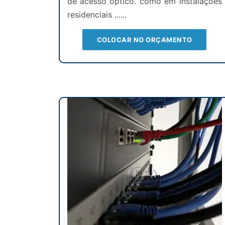
de acesso óptico. como em instalações
residenciais ......
COLOCAR NO ORÇAMENTO