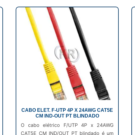
CABO ELET. F-UTP 4P X 24AWG CAT5E
CM IND-OUT PT BLINDADO
O cabo elétrico F/UTP 4P x 24AWG
CAT5E CM IND/OUT PT blindado é um