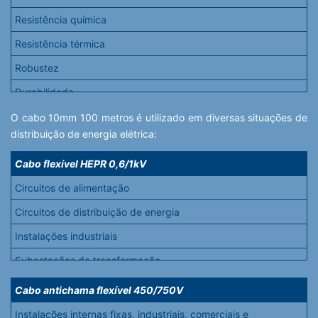
Resistência química
Resistência térmica
Robustez
Durabilidade
Praticidade
O cabo 10mm 100 metros é utilizado em diversas situações de
distribuição de energia elétrica:
Acabamento seguro
Cabo flexível HEPR 0,6/1kV
Excelente relação custo-benefício
Circuitos de alimentação
Circuitos de distribuição de energia
Instalações industriais
Subestações de transformação
Instalações ao ar livre ou subterrâneas em locais com
Cabo antichama flexível 450/750V
excessiva umidade
Instalações internas fixas, industriais, comerciais e