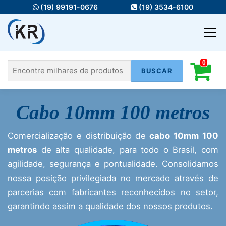
Pular
(19) 99191-0676
(19) 3534-6100
para
o
Menu
conteúdo
0
Pesquisar
HOME
MATERIAIS ELÉTRICOS
Cabo 10mm 100 metros
por:
FIOS E CABOS
ILUMINAÇÃO
Comercialização e distribuição de
cabo 10mm 100
AUTOMAÇÃO
INFRA
SERVIÇOS
metros
de alta qualidade, para todo o Brasil, com
agilidade, segurança e pontualidade. Consolidamos
nossa posição privilegiada no mercado através de
parcerias com fabricantes reconhecidos no setor,
garantindo assim a qualidade dos nossos produtos.