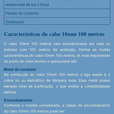
Instalações diretamente enterradas no chão
residenciais de luz e força
Redes com distribuição via eletrodutos, bandejas e canaletas
Painéis de comando
Sinalização
Instalações elétricas de automóveis e veículos motorizados
Características do cabo 10mm 100 metros
Redes embutidas em eletrodutos, bandejas ou canaletas
O cabo 10mm 100 metros vem acondicionado em rolos ou
bobinas com 100 metros de extensão. Dentre as muitas
características do cabo 10mm 100 metros, as mais importantes
do ponto de vista técnico e operacional são:
Metal do condutor
Na confecção do cabo 10mm 100 metros a liga usada é o
cobre nu ou eletrolítico de têmpera mole. Esse metal possui
elevado nível de purificação, o que amplia a condutibilidade
elétrica.
Encordoamento
Conforme o modelo considerado, a classe de encordoamento
do cabo 10mm 100 metros pode ser: