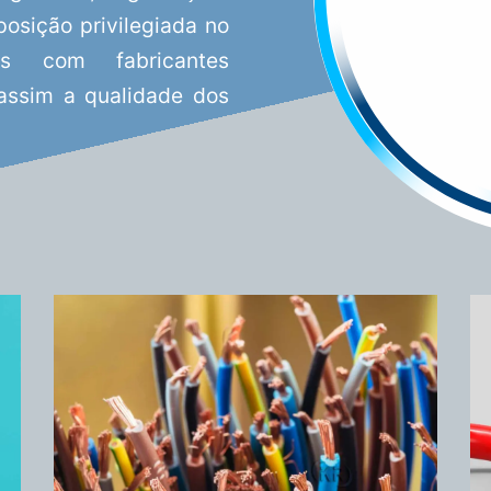
osição privilegiada no
as com fabricantes
 assim a qualidade dos