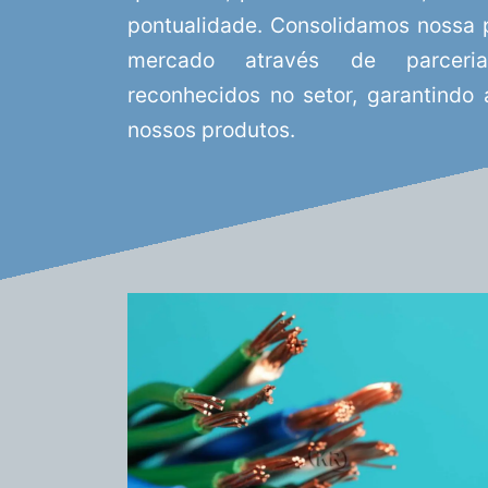
pontualidade. Consolidamos nossa p
mercado através de parceri
reconhecidos no setor, garantindo
nossos produtos.