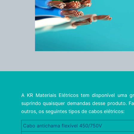
A KR Materiais Elétricos tem disponível uma g
suprindo quaisquer demandas desse produto. Fa
outros, os seguintes tipos de cabos elétricos:
Cabo antichama flexível 450/750V