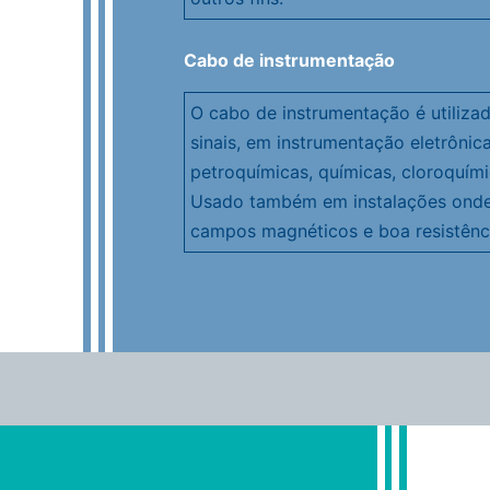
Cabo de instrumentação
O cabo de instrumentação é utiliza
sinais, em instrumentação eletrônica
petroquímicas, químicas, cloroquímic
Usado também em instalações onde s
campos magnéticos e boa resistênci