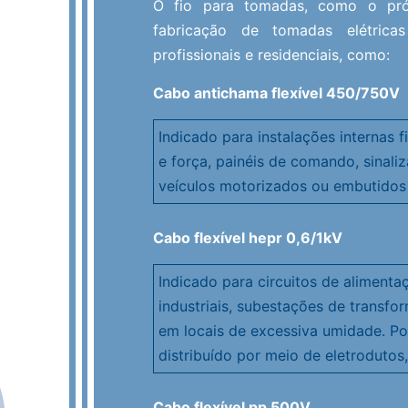
O fio para tomadas, como o pr
Durabilidade
fabricação de tomadas elétrica
profissionais e residenciais, como:
Praticidade
Acabamento seguro
Cabo antichama flexível 450/750V
Indicado para instalações internas fi
e força, painéis de comando, sinali
veículos motorizados ou embutidos 
Cabo flexível hepr 0,6/1kV
Indicado para circuitos de alimenta
industriais, subestações de transfo
em locais de excessiva umidade. Po
distribuído por meio de eletrodutos
Cabo flexível pp 500V