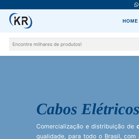
Pular
para
o
HOME
conteúdo
Pesquisar
por:
Cabos Elétrico
Comercialização e distribuição de
qualidade, para todo o Brasil, com