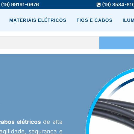
(19) 99191-0676
(19) 3534-61
MATERIAIS ELÉTRICOS
FIOS E CABOS
ILU
s
cabos elétricos
de alta
 agilidade, segurança e