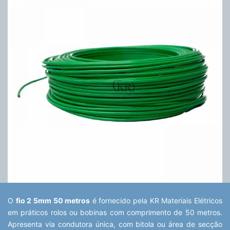
O
fio 2 5mm 50 metros
é fornecido pela KR Materiais Elétricos
em práticos rolos ou bobinas com comprimento de 50 metros.
Apresenta via condutora única, com bitola ou área de secção