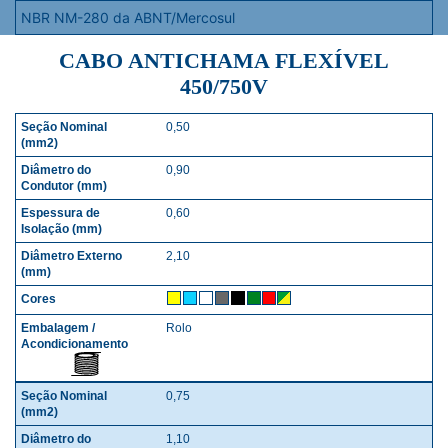
NBR NM-280 da ABNT/Mercosul
CABO ANTICHAMA FLEXÍVEL
450/750V
0,50
SEÇÃO NOMINAL (MM2)
DIÂMETRO DO CONDUTO
0,90
0,60
2,10
Rolo
0,75
1,10