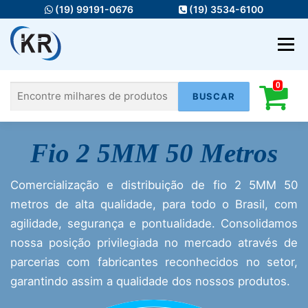
Pular
(19) 99191-0676
(19) 3534-6100
para
o
Menu
conteúdo
0
Pesquisar
HOME
MATERIAIS ELÉTRICOS
Fio 2 5MM 50 Metros
por:
FIOS E CABOS
ILUMINAÇÃO
Comercialização e distribuição de fio 2 5MM 50
AUTOMAÇÃO
INFRA
SERVIÇOS
metros de alta qualidade, para todo o Brasil, com
agilidade, segurança e pontualidade. Consolidamos
nossa posição privilegiada no mercado através de
parcerias com fabricantes reconhecidos no setor,
garantindo assim a qualidade dos nossos produtos.