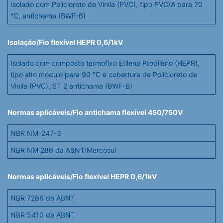
Isolado com Policloreto de Vinila (PVC), tipo PVC/A para 70
°C, antichama (BWF-B)
Isolação/Fio flexível HEPR 0,6/1kV
Isolado com composto termofixo Etileno Propileno (HEPR),
tipo alto módulo para 90 °C e cobertura de Policloreto de
Vinila (PVC), ST 2 antichama (BWF-B)
Normas aplicáveis/Fio antichama flexível 450/750V
NBR NM-247-3
NBR NM 280 da ABNT/Mercosul
Normas aplicáveis/Fio flexível HEPR 0,6/1kV
NBR 7286 da ABNT
NBR 5410 da ABNT