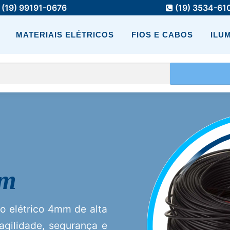
(19) 99191-0676
(19) 3534-61
MATERIAIS ELÉTRICOS
FIOS E CABOS
ILU
mm
io elétrico 4mm de alta
 agilidade, segurança e