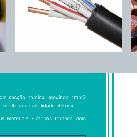
com secção nominal, medindo 4mm2
 de alta condutibilidade elétrica.
R Materiais Elétricos fornece dois