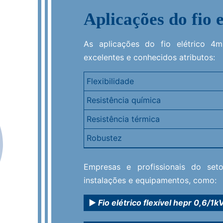
Aplicações do fio 
As aplicações do fio elétrico 4m
excelentes e conhecidos atributos:
Flexibilidade
Resistência química
Resistência térmica
Robustez
Durabilidade
Empresas e profissionais do set
Praticidade
instalações e equipamentos, como:
Acabamento seguro
Fio elétrico flexível hepr 0,6/1k
Excelente relação custo-benefício