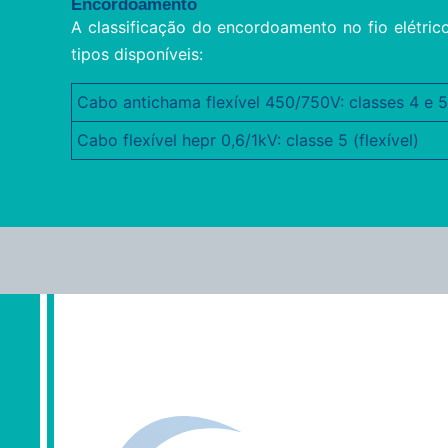
Encordoamento
A classificação do encordoamento no fio elétri
tipos disponíveis:
Cabo antichama flexível 450/750V: classes 4 e 5 
Cabo flexível hepr 0,6/1kV: classe 5 (flexível)