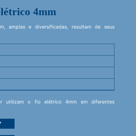
elétrico 4mm
m, amplas e diversificadas, resultam de seus
or utilizam o fio elétrico 4mm em diferentes
V