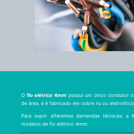
O
fio elétrico 4mm
possui um único condutor 
de área, e é fabricado em cobre nu ou eletrolítico
Para suprir diferentes demandas técnicas, a K
modelos de fio elétrico 4mm: