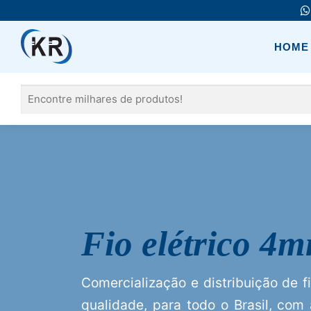
Pular
para
o
HOME
conteúdo
Pesquisar
por:
Fio elétrico 4
Comercialização e distribuição de f
qualidade, para todo o Brasil, com