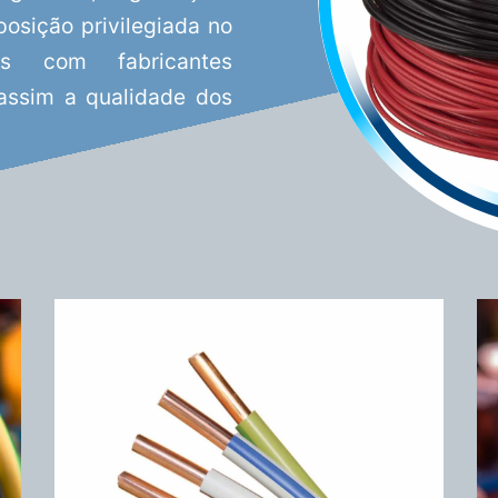
osição privilegiada no
as com fabricantes
 assim a qualidade dos