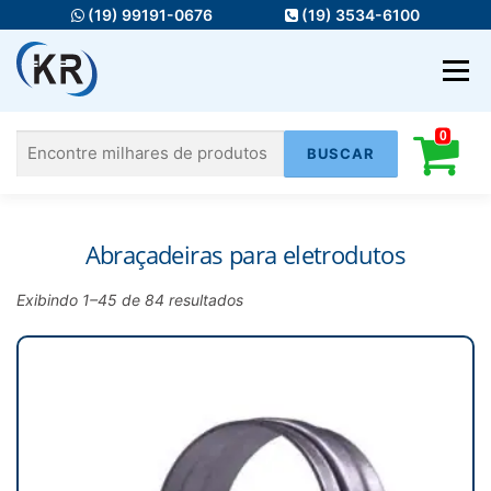
Pular
(19) 99191-0676
(19) 3534-6100
para
o
Menu
conteúdo
0
Pesquisar
HOME
MATERIAIS ELÉTRICOS
por:
FIOS E CABOS
ILUMINAÇÃO
Abraçadeiras para eletrodutos
Exibindo 1–45 de 84 resultados
AUTOMAÇÃO
INFRA
SERVIÇOS