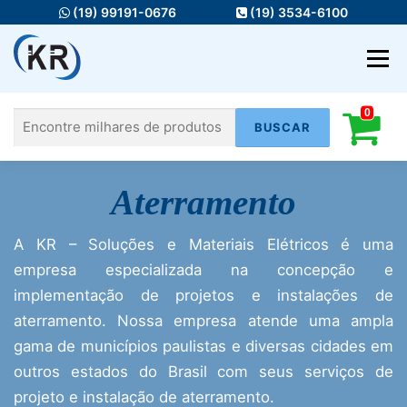
Pular
(19) 99191-0676
(19) 3534-6100
para
o
Menu
conteúdo
0
Pesquisar
HOME
MATERIAIS ELÉTRICOS
Aterramento
por:
FIOS E CABOS
ILUMINAÇÃO
A KR – Soluções e Materiais Elétricos é uma
AUTOMAÇÃO
INFRA
SERVIÇOS
empresa especializada na concepção e
implementação de projetos e instalações de
aterramento. Nossa empresa atende uma ampla
gama de municípios paulistas e diversas cidades em
outros estados do Brasil com seus serviços de
projeto e instalação de aterramento.