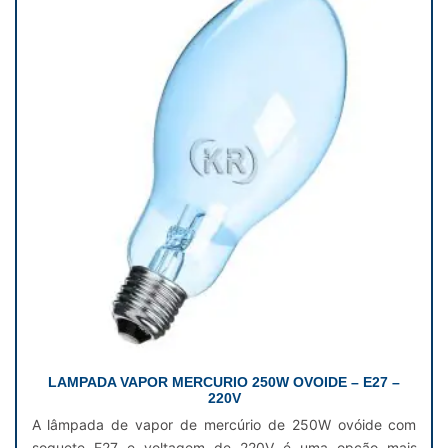
LAMPADA VAPOR MERCURIO 250W OVOIDE – E27 –
220V
A lâmpada de vapor de mercúrio de 250W ovóide com
soquete E27 e voltagem de 220V é uma opção mais