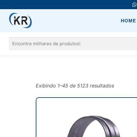
Pular
para
o
HOME
conteúdo
Pesquisar
por:
Exibindo 1–45 de 5123 resultados