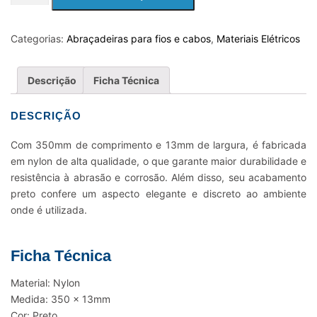
PARA
FIOS
E
Categorias:
Abraçadeiras para fios e cabos
,
Materiais Elétricos
CABOS
NYLON
Descrição
Ficha Técnica
K115
-
DESCRIÇÃO
350
X
Com 350mm de comprimento e 13mm de largura, é fabricada
13MM
em nylon de alta qualidade, o que garante maior durabilidade e
PRETO
resistência à abrasão e corrosão. Além disso, seu acabamento
quantidade
preto confere um aspecto elegante e discreto ao ambiente
onde é utilizada.
Ficha Técnica
Material: Nylon
Medida: 350 x 13mm
Cor: Preto