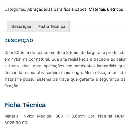
FIOS
E
Categorias:
Abraçadeiras para fios e cabos
,
Materiais Elétricos
CABOS
NYLON
Descrição
Ficha Técnica
K12LL
-
DESCRIÇÃO
300
X
Com 300mm de comprimento e 3,6mm de largura, é produzida
3,6MM
em nylon na cor natural. Sua alta resistência à tração e ao calor
NATURAL
a torna ideal para aplicações em ambientes industriais que
quantidade
demandam uma abraçadeira mais longa. Além disso, é fácil de
instalar e possui sistema de trava que garante a segurança da
fixação.
Ficha Técnica
Material: Nylon Medida: 300 x 3,6mm Cor: Natural NCM:
3926.90.90