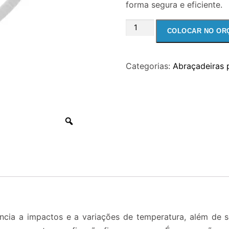
forma segura e eficiente.
ABRAÇADEIRA
COLOCAR NO OR
PARA
FIOS
Categorias:
Abraçadeiras 
E
CABOS
NYLON
K115L
-
540
X
13MM
NATURAL
quantidade
ência a impactos e a variações de temperatura, além de s