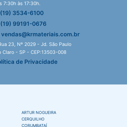
s 7:30h às 17:30h.
(19) 3534-6100
(19) 99191-0676
vendas@krmateriais.com.br
ua 23, Nº 2029 - Jd. São Paulo
o Claro - SP - CEP:13503-008
lítica de Privacidade
ARTUR NOGUEIRA
CERQUILHO
CORUMBATAÍ