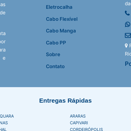
da
as
Eletrocalha
 de
Cabo Flexível
Cabo Manga
nta
or
Cabo PP
R
ra
Ri
Sobre
s e
Po
Contato
Entregas Rápidas
AQUARA
ARARAS
NAS
CAPIVARI
HAL
CORDEIRÓPOLIS