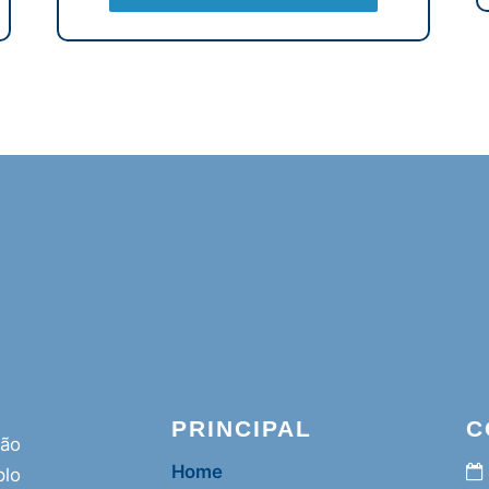
PRINCIPAL
C
ção
Home
lo