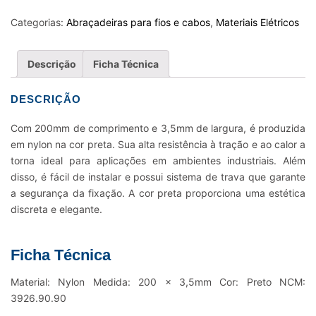
FIOS
E
Categorias:
Abraçadeiras para fios e cabos
,
Materiais Elétricos
CABOS
NYLON
Descrição
Ficha Técnica
K12L
-
DESCRIÇÃO
200
X
Com 200mm de comprimento e 3,5mm de largura, é produzida
3.5MM
em nylon na cor preta. Sua alta resistência à tração e ao calor a
PRETO
torna ideal para aplicações em ambientes industriais. Além
quantidade
disso, é fácil de instalar e possui sistema de trava que garante
a segurança da fixação. A cor preta proporciona uma estética
discreta e elegante.
Ficha Técnica
Material: Nylon Medida: 200 x 3,5mm Cor: Preto NCM:
3926.90.90