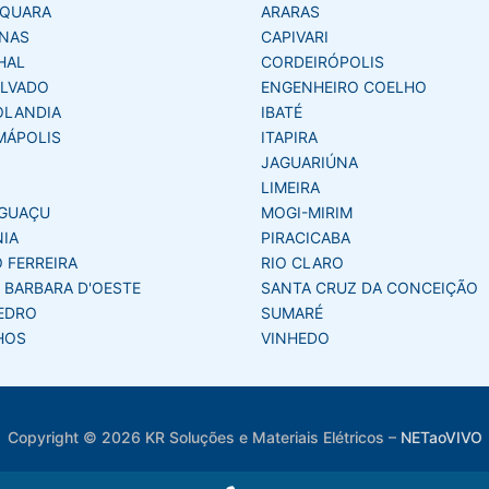
AQUARA
ARARAS
NAS
CAPIVARI
HAL
CORDEIRÓPOLIS
LVADO
ENGENHEIRO COELHO
OLANDIA
IBATÉ
MÁPOLIS
ITAPIRA
JAGUARIÚNA
LIMEIRA
GUAÇU
MOGI-MIRIM
NIA
PIRACICABA
 FERREIRA
RIO CLARO
 BARBARA D'OESTE
SANTA CRUZ DA CONCEIÇÃO
EDRO
SUMARÉ
HOS
VINHEDO
Copyright © 2026 KR Soluções e Materiais Elétricos
–
NETaoVIVO