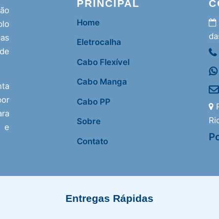
PRINCIPAL
C
ção
Home
lo
da
as
Eletrocalha
 de
Cabo Flexível
Cabo Manga
nta
or
Cabo PP
R
ra
Ri
Sobre
s e
Po
Contato
Entregas Rápidas