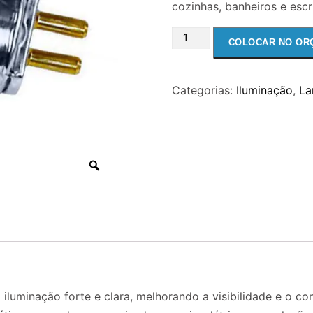
cozinhas, banheiros e escri
LAMPADA
COLOCAR NO OR
FLUORESCENTE
TUBULAR
Categorias:
Iluminação
,
La
14W
5000K
quantidade
luminação forte e clara, melhorando a visibilidade e o co