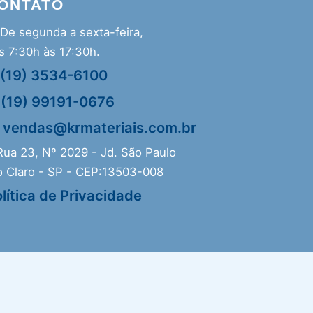
ONTATO
De segunda a sexta-feira,
s 7:30h às 17:30h.
(19) 3534-6100
(19) 99191-0676
vendas@krmateriais.com.br
ua 23, Nº 2029 - Jd. São Paulo
o Claro - SP - CEP:13503-008
lítica de Privacidade