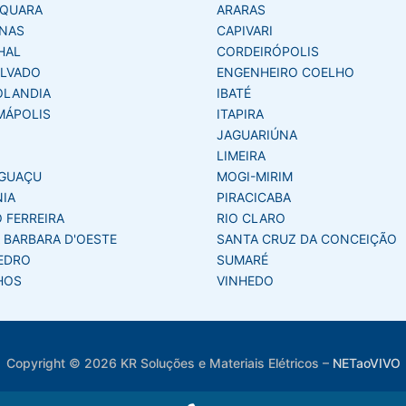
AQUARA
ARARAS
NAS
CAPIVARI
HAL
CORDEIRÓPOLIS
LVADO
ENGENHEIRO COELHO
OLANDIA
IBATÉ
MÁPOLIS
ITAPIRA
JAGUARIÚNA
LIMEIRA
GUAÇU
MOGI-MIRIM
NIA
PIRACICABA
 FERREIRA
RIO CLARO
 BARBARA D'OESTE
SANTA CRUZ DA CONCEIÇÃO
EDRO
SUMARÉ
HOS
VINHEDO
Copyright © 2026 KR Soluções e Materiais Elétricos
–
NETaoVIVO