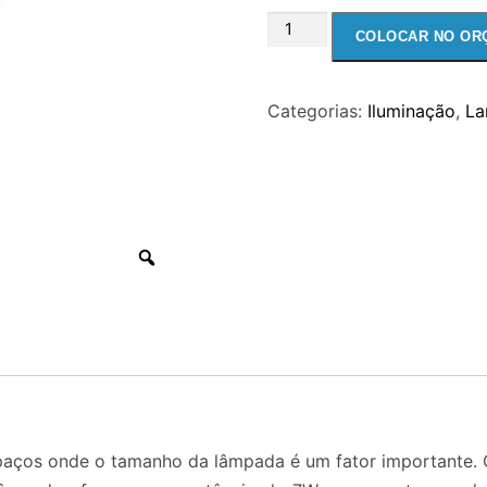
LAMPADA
COLOCAR NO OR
FLUORESCENTE
COMPACTA
Categorias:
Iluminação
,
La
7W
2
PINOS
quantidade
aços onde o tamanho da lâmpada é um fator importante. C