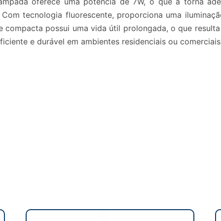
 lâmpada oferece uma potência de 7W, o que a torna ad
. Com tecnologia fluorescente, proporciona uma iluminaç
te compacta possui uma vida útil prolongada, o que resul
iciente e durável em ambientes residenciais ou comerciais