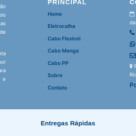
PRINCIPAL
C
ção
Home
lo
da
as
Eletrocalha
 de
Cabo Flexível
Cabo Manga
nta
or
Cabo PP
R
ra
Ri
Sobre
s e
Po
Contato
Entregas Rápidas