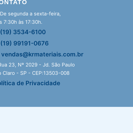
ONTATO
De segunda a sexta-feira,
s 7:30h às 17:30h.
(19) 3534-6100
(19) 99191-0676
vendas@krmateriais.com.br
ua 23, Nº 2029 - Jd. São Paulo
o Claro - SP - CEP:13503-008
lítica de Privacidade