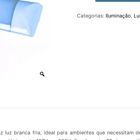
9W
Categorias:
Iluminação
,
Lu
T5
LED
6000K
BIVOLT
quantidade
luz branca fria, ideal para ambientes que necessitam de 