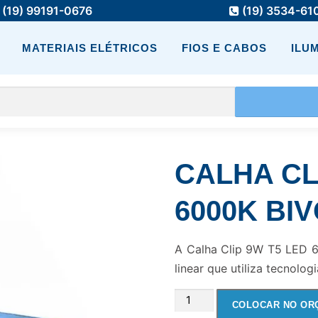
(19) 99191-0676
(19) 3534-61
MATERIAIS ELÉTRICOS
FIOS E CABOS
ILU
CALHA CL
6000K BI
A Calha Clip 9W T5 LED 6
linear que utiliza tecnolo
CALHA
COLOCAR NO OR
CLIP