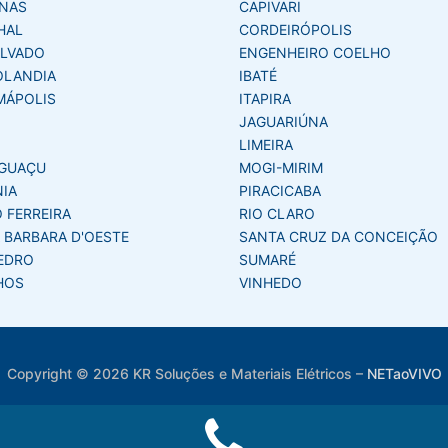
NAS
CAPIVARI
HAL
CORDEIRÓPOLIS
LVADO
ENGENHEIRO COELHO
OLANDIA
IBATÉ
MÁPOLIS
ITAPIRA
JAGUARIÚNA
LIMEIRA
GUAÇU
MOGI-MIRIM
NIA
PIRACICABA
 FERREIRA
RIO CLARO
 BARBARA D'OESTE
SANTA CRUZ DA CONCEIÇÃO
EDRO
SUMARÉ
HOS
VINHEDO
Copyright © 2026 KR Soluções e Materiais Elétricos
–
NETaoVIVO