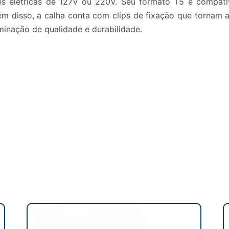
edes elétricas de 127V ou 220V. Seu formato T5 é compatí
Além disso, a calha conta com clips de fixação que tornam 
minação de qualidade e durabilidade.