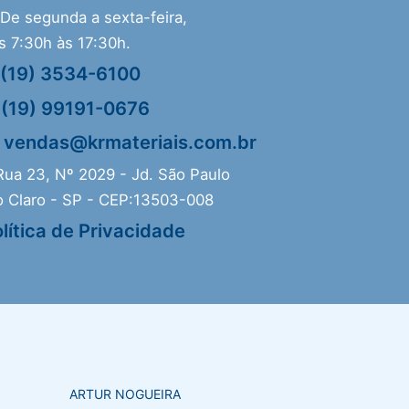
De segunda a sexta-feira,
s 7:30h às 17:30h.
(19) 3534-6100
(19) 99191-0676
vendas@krmateriais.com.br
ua 23, Nº 2029 - Jd. São Paulo
o Claro - SP - CEP:13503-008
lítica de Privacidade
ARTUR NOGUEIRA