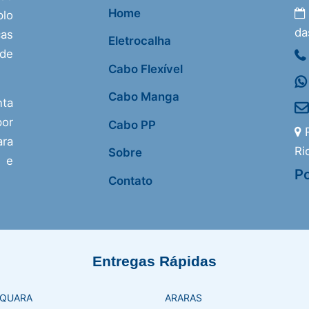
Home
lo
da
as
Eletrocalha
 de
Cabo Flexível
Cabo Manga
nta
or
Cabo PP
R
ra
Ri
Sobre
s e
Po
Contato
Entregas Rápidas
AQUARA
ARARAS