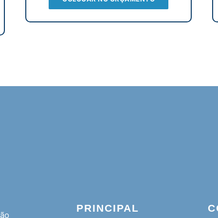
PRINCIPAL
C
ção