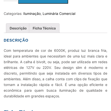
CLIP
72W
LINEAR
Categorias:
Iluminação
,
Luminária Comercial
SLIM
2400MM
Descrição
Ficha Técnica
LED
6000K
DESCRIÇÃO
BIVOLT
quantidade
Com temperatura de cor de 6000K, produz luz branca fria,
ideal para ambientes que necessitam de uma luz mais clara e
brilhante. A calha é bivolt, ou seja, pode ser utilizada em redes
elétricas de 127V ou 220V. Seu design slim é moderno e
discreto, permitindo que seja instalada em diversos tipos de
ambientes. Além disso, a calha conta com clips de fixação que
tornam a instalação rápida e fácil. É uma opção eficiente e
econômica para quem busca iluminação de qualidade e
durabilidade em grandes espaços.