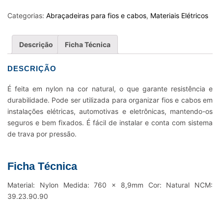
FIOS
E
Categorias:
Abraçadeiras para fios e cabos
,
Materiais Elétricos
CABOS
NYLON
Descrição
Ficha Técnica
K80L
-
DESCRIÇÃO
760
X
É feita em nylon na cor natural, o que garante resistência e
8,9MM
durabilidade. Pode ser utilizada para organizar fios e cabos em
NATURAL
instalações elétricas, automotivas e eletrônicas, mantendo-os
quantidade
seguros e bem fixados. É fácil de instalar e conta com sistema
de trava por pressão.
Ficha Técnica
Material: Nylon Medida: 760 x 8,9mm Cor: Natural NCM:
39.23.90.90