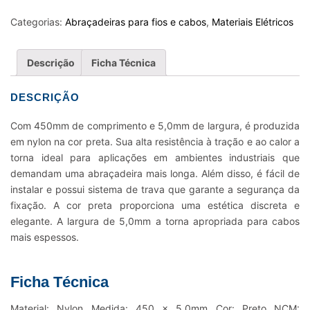
FIOS
E
Categorias:
Abraçadeiras para fios e cabos
,
Materiais Elétricos
CABOS
NYLON
Descrição
Ficha Técnica
K22LLL
-
DESCRIÇÃO
450
X
Com 450mm de comprimento e 5,0mm de largura, é produzida
5.0MM
em nylon na cor preta. Sua alta resistência à tração e ao calor a
PRETO
torna ideal para aplicações em ambientes industriais que
quantidade
demandam uma abraçadeira mais longa. Além disso, é fácil de
instalar e possui sistema de trava que garante a segurança da
fixação. A cor preta proporciona uma estética discreta e
elegante. A largura de 5,0mm a torna apropriada para cabos
mais espessos.
Ficha Técnica
Material: Nylon Medida: 450 x 5,0mm Cor: Preto NCM: