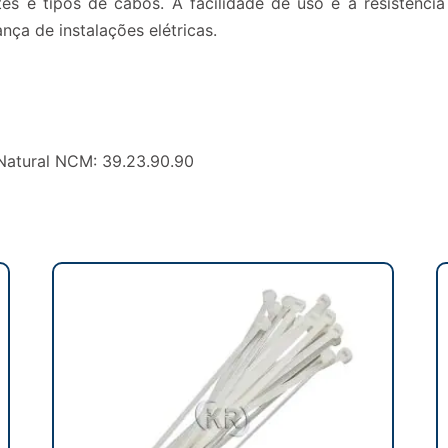
tes e tipos de cabos. A facilidade de uso e a resistênci
ça de instalações elétricas.
 Natural NCM: 39.23.90.90