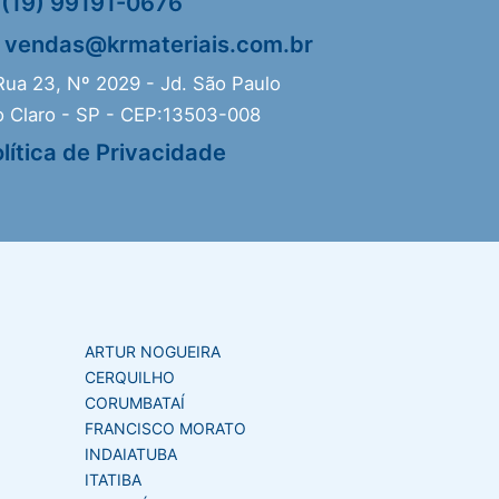
(19) 99191-0676
vendas@krmateriais.com.br
ua 23, Nº 2029 - Jd. São Paulo
o Claro - SP - CEP:13503-008
lítica de Privacidade
ARTUR NOGUEIRA
CERQUILHO
CORUMBATAÍ
FRANCISCO MORATO
INDAIATUBA
ITATIBA