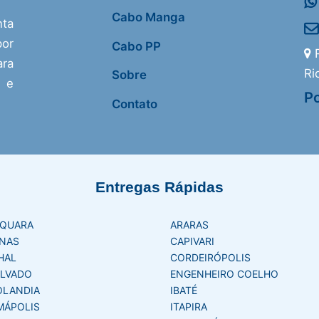
Cabo Manga
nta
or
Cabo PP
R
ra
Ri
Sobre
s e
Po
Contato
Entregas Rápidas
AQUARA
ARARAS
NAS
CAPIVARI
HAL
CORDEIRÓPOLIS
LVADO
ENGENHEIRO COELHO
OLANDIA
IBATÉ
MÁPOLIS
ITAPIRA