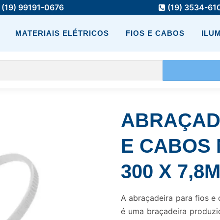
(19) 99191-0676
(19) 3534-61
MATERIAIS ELÉTRICOS
FIOS E CABOS
ILU
ABRAÇADE
E CABOS 
300 X 7,
A abraçadeira para fios 
é uma braçadeira produzid