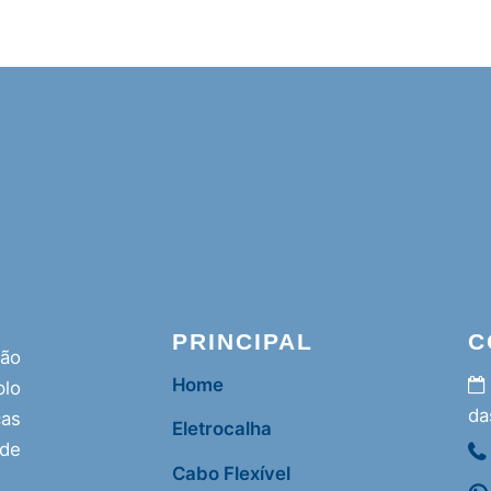
PRINCIPAL
C
ção
Home
lo
da
as
Eletrocalha
 de
Cabo Flexível