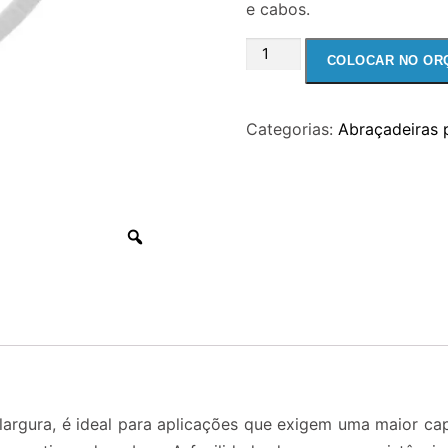
e cabos.
ABRAÇADEIRA
COLOCAR NO OR
PARA
FIOS
Categorias:
Abraçadeiras 
E
CABOS
NYLON
K55S
-
300
X
7,8MM
NATURAL
quantidade
ura, é ideal para aplicações que exigem uma maior capa