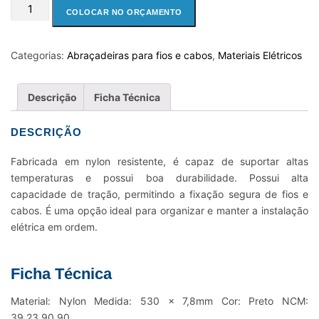
ABRAÇADEIRA
COLOCAR NO ORÇAMENTO
PARA
FIOS
E
Categorias:
Abraçadeiras para fios e cabos
,
Materiais Elétricos
CABOS
NYLON
Descrição
Ficha Técnica
K55LM
-
DESCRIÇÃO
530
X
Fabricada em nylon resistente, é capaz de suportar altas
7.8MM
temperaturas e possui boa durabilidade. Possui alta
PRETO
capacidade de tração, permitindo a fixação segura de fios e
quantidade
cabos. É uma opção ideal para organizar e manter a instalação
elétrica em ordem.
Ficha Técnica
Material: Nylon Medida: 530 x 7,8mm Cor: Preto NCM:
39.23.90.90