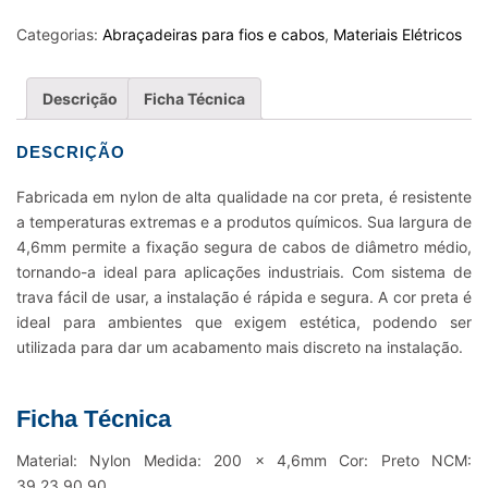
FIOS
E
Categorias:
Abraçadeiras para fios e cabos
,
Materiais Elétricos
CABOS
NYLON
Descrição
Ficha Técnica
K22RM
-
DESCRIÇÃO
200
X
Fabricada em nylon de alta qualidade na cor preta, é resistente
4.6MM
a temperaturas extremas e a produtos químicos. Sua largura de
PRETO
4,6mm permite a fixação segura de cabos de diâmetro médio,
quantidade
tornando-a ideal para aplicações industriais. Com sistema de
trava fácil de usar, a instalação é rápida e segura. A cor preta é
ideal para ambientes que exigem estética, podendo ser
utilizada para dar um acabamento mais discreto na instalação.
Ficha Técnica
Material: Nylon Medida: 200 x 4,6mm Cor: Preto NCM:
39.23.90.90