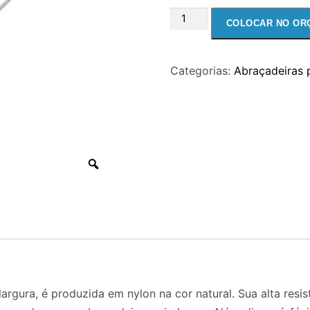
ABRAÇADEIRA
COLOCAR NO OR
PARA
FIOS
Categorias:
Abraçadeiras 
E
CABOS
NYLON
K22LM
-
280
X
5,0MM
NATURAL
quantidade
a, é produzida em nylon na cor natural. Sua alta resistê