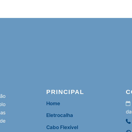
PRINCIPAL
C
ção
Home
lo
da
as
Eletrocalha
 de
Cabo Flexível