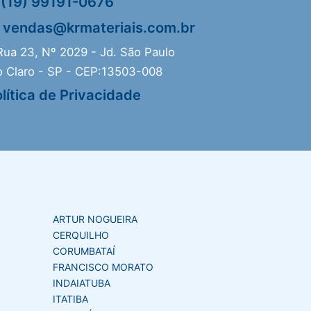
(19) 99191-0676
vendas@krmateriais.com.br
ua 23, Nº 2029 - Jd. São Paulo
o Claro - SP - CEP:13503-008
lítica de Privacidade
ARTUR NOGUEIRA
CERQUILHO
CORUMBATAÍ
FRANCISCO MORATO
INDAIATUBA
ITATIBA