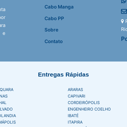
Cabo Manga
nta
or
Cabo PP
R
ra
Ri
Sobre
s e
Po
Contato
Entregas Rápidas
AQUARA
ARARAS
NAS
CAPIVARI
HAL
CORDEIRÓPOLIS
LVADO
ENGENHEIRO COELHO
OLANDIA
IBATÉ
MÁPOLIS
ITAPIRA