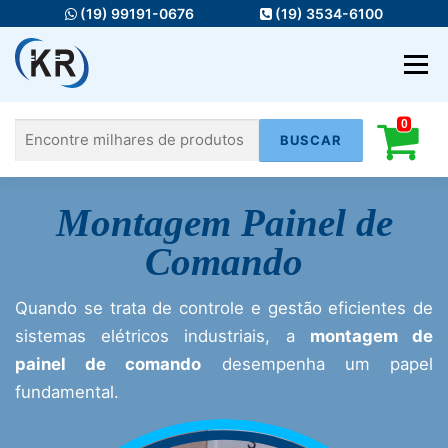
Pular
(19) 99191-0676
(19) 3534-6100
para
o
Menu
conteúdo
0
Pesquisar
HOME
MATERIAIS ELÉTRICOS
Montagem Painel de
por:
FIOS E CABOS
ILUMINAÇÃO
Comando
AUTOMAÇÃO
INFRA
SERVIÇOS
Quando se trata de controle e gestão eficientes de
sistemas elétricos industriais, a
montagem de
painel de comando
desempenha um papel
fundamental.