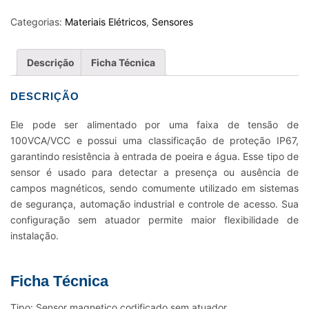
CODIFICADO
SEM
Categorias:
Materiais Elétricos
,
Sensores
ATUADOR
5MM
Descrição
Ficha Técnica
2NF
100VCA-
DESCRIÇÃO
VCC
IP67
Ele pode ser alimentado por uma faixa de tensão de
quantidade
100VCA/VCC e possui uma classificação de proteção IP67,
garantindo resistência à entrada de poeira e água. Esse tipo de
sensor é usado para detectar a presença ou ausência de
campos magnéticos, sendo comumente utilizado em sistemas
de segurança, automação industrial e controle de acesso. Sua
configuração sem atuador permite maior flexibilidade de
instalação.
Ficha Técnica
Tipo: Sensor magnetico codificado sem atuador