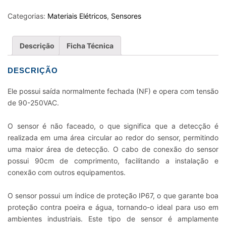
NAO
FACEADO
Categorias:
Materiais Elétricos
,
Sensores
8MM
NF
Descrição
Ficha Técnica
90-
250VCA
DESCRIÇÃO
90CM
IP67
Ele possui saída normalmente fechada (NF) e opera com tensão
quantidade
de 90-250VAC.
O sensor é não faceado, o que significa que a detecção é
realizada em uma área circular ao redor do sensor, permitindo
uma maior área de detecção. O cabo de conexão do sensor
possui 90cm de comprimento, facilitando a instalação e
conexão com outros equipamentos.
O sensor possui um índice de proteção IP67, o que garante boa
proteção contra poeira e água, tornando-o ideal para uso em
ambientes industriais. Este tipo de sensor é amplamente