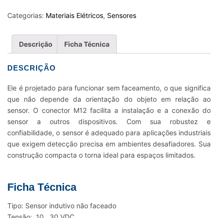
NAO
FACEADO
Categorias:
Materiais Elétricos
,
Sensores
4MM
M12
Descrição
Ficha Técnica
PNP
C-
DESCRIÇÃO
CONECTOR
quantidade
Ele é projetado para funcionar sem faceamento, o que significa
que não depende da orientação do objeto em relação ao
sensor. O conector M12 facilita a instalação e a conexão do
sensor a outros dispositivos. Com sua robustez e
confiabilidade, o sensor é adequado para aplicações industriais
que exigem detecção precisa em ambientes desafiadores. Sua
construção compacta o torna ideal para espaços limitados.
Ficha Técnica
Tipo: Sensor indutivo não faceado
Tensão: 10…30 VDC