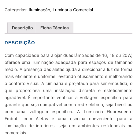
EMBUTIR
COM
Categorias:
Iluminação
,
Luminária Comercial
ALETAS
2
Descrição
Ficha Técnica
X
16-
DESCRIÇÃO
18-
20W
Com capacidade para alojar duas lâmpadas de 16, 18 ou 20W,
quantidade
oferece uma iluminação adequada para espaços de tamanho
médio. A presença das aletas ajuda a direcionar a luz de forma
mais eficiente e uniforme, evitando ofuscamento e melhorando
o conforto visual. A luminária é projetada para ser embutida, o
que proporciona uma instalação discreta e esteticamente
agradável. É importante verificar a voltagem específica para
garantir que seja compatível com a rede elétrica, seja bivolt ou
com uma voltagem específica. A Luminária Fluorescente
Embutir com Aletas é uma escolha conveniente para a
iluminação de interiores, seja em ambientes residenciais ou
comerciais.