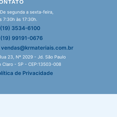
ONTATO
De segunda a sexta-feira,
s 7:30h às 17:30h.
(19) 3534-6100
(19) 99191-0676
vendas@krmateriais.com.br
ua 23, Nº 2029 - Jd. São Paulo
o Claro - SP - CEP:13503-008
lítica de Privacidade