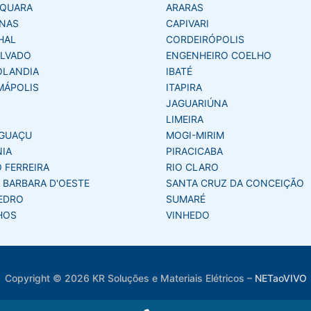
AQUARA
ARARAS
NAS
CAPIVARI
HAL
CORDEIRÓPOLIS
LVADO
ENGENHEIRO COELHO
OLANDIA
IBATÉ
MÁPOLIS
ITAPIRA
JAGUARIÚNA
LIMEIRA
GUAÇU
MOGI-MIRIM
NIA
PIRACICABA
 FERREIRA
RIO CLARO
 BARBARA D'OESTE
SANTA CRUZ DA CONCEIÇÃO
EDRO
SUMARÉ
HOS
VINHEDO
Copyright © 2026 KR Soluções e Materiais Elétricos
–
NETaoVIVO