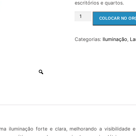
escritórios e quartos.
LAMPADA
COLOCAR NO OR
FLUORESCENTE
COMPACTA
Categorias:
Iluminação
,
La
26W
4
PINOS
quantidade
a iluminação forte e clara, melhorando a visibilidade e