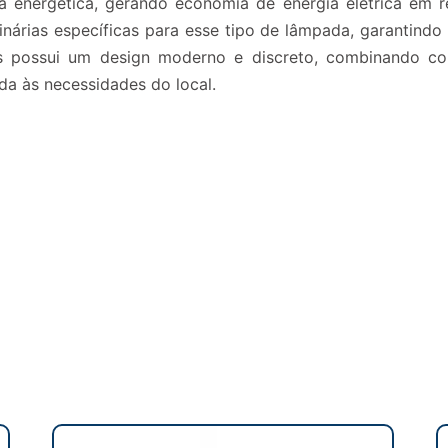
cia energética, gerando economia de energia elétrica em r
minárias específicas para esse tipo de lâmpada, garantind
 possui um design moderno e discreto, combinando co
da às necessidades do local.