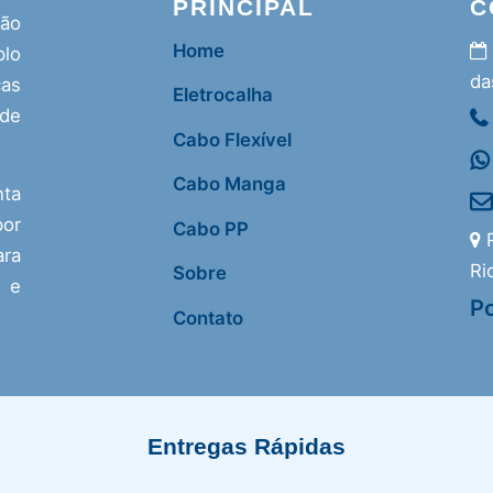
PRINCIPAL
C
ção
Home
lo
da
as
Eletrocalha
 de
Cabo Flexível
Cabo Manga
nta
or
Cabo PP
R
ra
Ri
Sobre
s e
Po
Contato
Entregas Rápidas