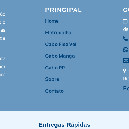
PRINCIPAL
C
ção
Home
lo
da
as
Eletrocalha
 de
Cabo Flexível
Cabo Manga
nta
or
Cabo PP
R
ra
Ri
Sobre
s e
Po
Contato
Entregas Rápidas