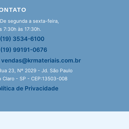
ONTATO
De segunda a sexta-feira,
s 7:30h às 17:30h.
(19) 3534-6100
(19) 99191-0676
vendas@krmateriais.com.br
ua 23, Nº 2029 - Jd. São Paulo
o Claro - SP - CEP:13503-008
lítica de Privacidade