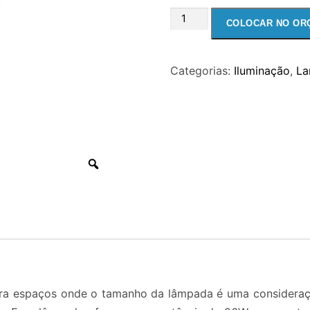
LAMPADA
COLOCAR NO OR
FLUORESCENTE
COMPACTA
Categorias:
Iluminação
,
La
26W
2
PINOS
quantidade
a espaços onde o tamanho da lâmpada é uma consideraçã