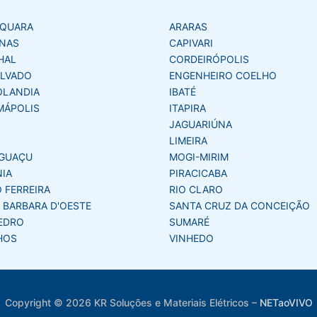
AQUARA
ARARAS
NAS
CAPIVARI
HAL
CORDEIRÓPOLIS
LVADO
ENGENHEIRO COELHO
OLANDIA
IBATÉ
MÁPOLIS
ITAPIRA
JAGUARIÚNA
LIMEIRA
GUAÇU
MOGI-MIRIM
NIA
PIRACICABA
 FERREIRA
RIO CLARO
 BARBARA D'OESTE
SANTA CRUZ DA CONCEIÇÃO
EDRO
SUMARÉ
HOS
VINHEDO
Copyright © 2026 KR Soluções e Materiais Elétricos
–
NETaoVIVO