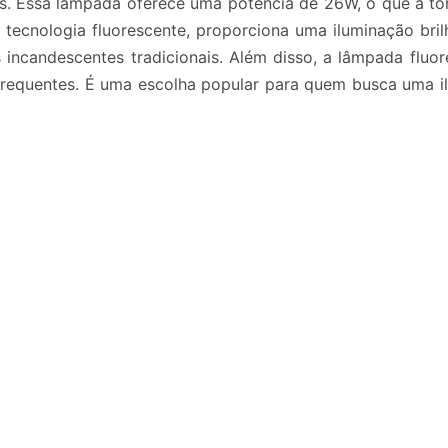
os. Essa lâmpada oferece uma potência de 26W, o que a to
om tecnologia fluorescente, proporciona uma iluminação br
candescentes tradicionais. Além disso, a lâmpada fluor
frequentes. É uma escolha popular para quem busca uma i