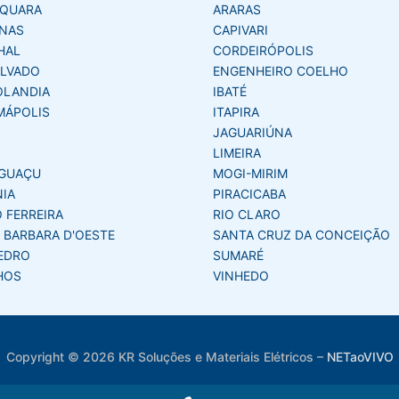
AQUARA
ARARAS
NAS
CAPIVARI
HAL
CORDEIRÓPOLIS
LVADO
ENGENHEIRO COELHO
OLANDIA
IBATÉ
MÁPOLIS
ITAPIRA
JAGUARIÚNA
LIMEIRA
GUAÇU
MOGI-MIRIM
NIA
PIRACICABA
 FERREIRA
RIO CLARO
 BARBARA D'OESTE
SANTA CRUZ DA CONCEIÇÃO
EDRO
SUMARÉ
HOS
VINHEDO
Copyright © 2026 KR Soluções e Materiais Elétricos
–
NETaoVIVO