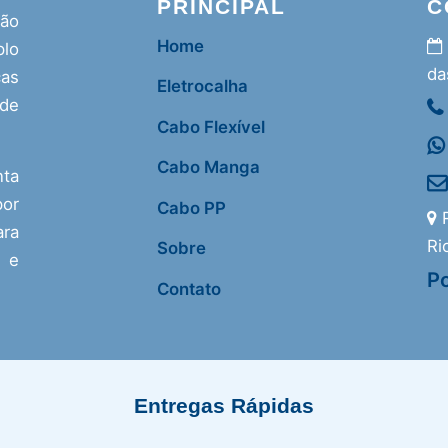
PRINCIPAL
C
ção
Home
lo
da
as
Eletrocalha
 de
Cabo Flexível
Cabo Manga
nta
or
Cabo PP
R
ra
Ri
Sobre
s e
Po
Contato
Entregas Rápidas