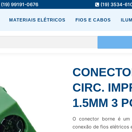
(19) 99191-0676
(19) 3534-61
MATERIAIS ELÉTRICOS
FIOS E CABOS
ILU
CONECTO
CIRC. IMP
1.5MM 3 
O conector borne é um t
conexão de fios elétricos 