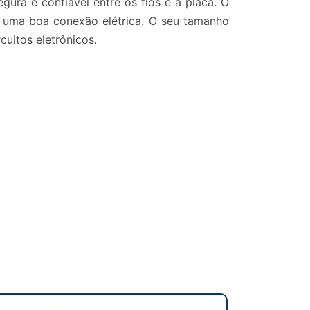
ura e confiável entre os fios e a placa. O
 uma boa conexão elétrica. O seu tamanho
uitos eletrônicos.