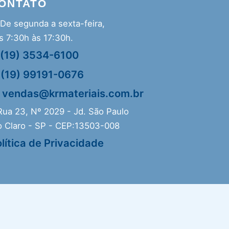
ONTATO
De segunda a sexta-feira,
s 7:30h às 17:30h.
(19) 3534-6100
(19) 99191-0676
vendas@krmateriais.com.br
ua 23, Nº 2029 - Jd. São Paulo
o Claro - SP - CEP:13503-008
lítica de Privacidade