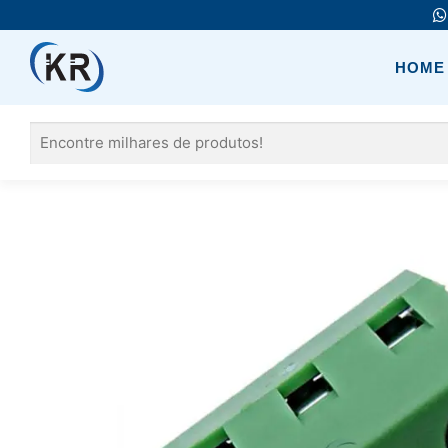
Pular
para
o
HOME
conteúdo
Pesquisar
por: