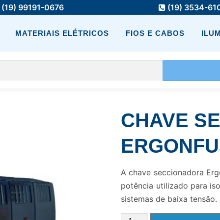
(19) 99191-0676
(19) 3534-61
MATERIAIS ELÉTRICOS
FIOS E CABOS
ILU
CHAVE S
ERGONFUS
A chave seccionadora Erg
potência utilizado para is
sistemas de baixa tensão.
CHAVE