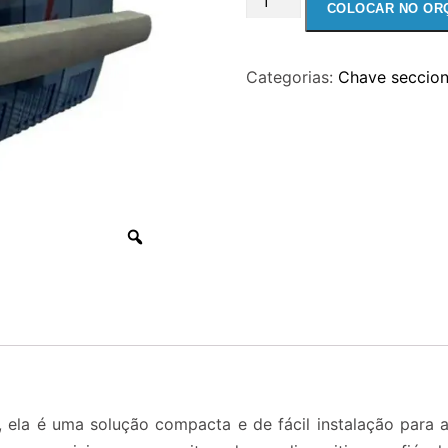
COLOCAR NO OR
SECCIONADORA
ERGONFUSE
Categorias:
Chave seccio
250
-
250A
quantidade
ela é uma solução compacta e de fácil instalação para ap