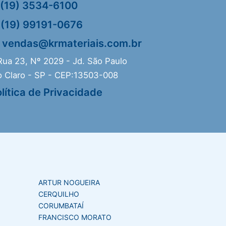
(19) 3534-6100
(19) 99191-0676
vendas@krmateriais.com.br
ua 23, Nº 2029 - Jd. São Paulo
o Claro - SP - CEP:13503-008
lítica de Privacidade
ARTUR NOGUEIRA
CERQUILHO
CORUMBATAÍ
FRANCISCO MORATO