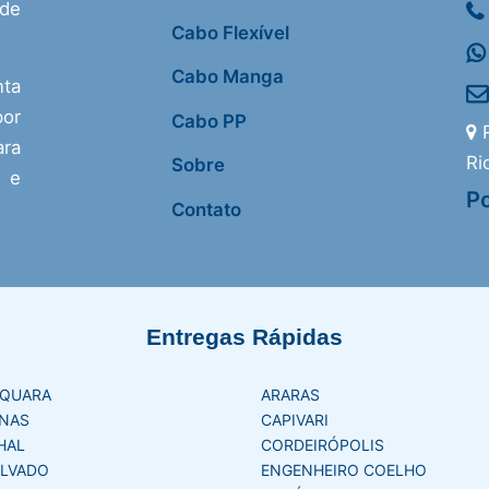
 de
Cabo Flexível
Cabo Manga
nta
or
Cabo PP
R
ra
Ri
Sobre
s e
Po
Contato
Entregas Rápidas
AQUARA
ARARAS
NAS
CAPIVARI
HAL
CORDEIRÓPOLIS
LVADO
ENGENHEIRO COELHO