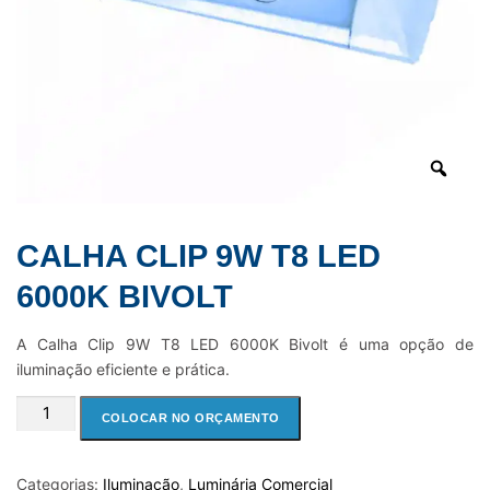
CALHA CLIP 9W T8 LED
6000K BIVOLT
A Calha Clip 9W T8 LED 6000K Bivolt é uma opção de
iluminação eficiente e prática.
CALHA
COLOCAR NO ORÇAMENTO
CLIP
9W
T8
Categorias:
Iluminação
,
Luminária Comercial