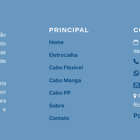
PRINCIPAL
C
ção
Home
lo
da
as
Eletrocalha
 de
Cabo Flexível
Cabo Manga
nta
or
Cabo PP
R
ra
Ri
Sobre
s e
Po
Contato