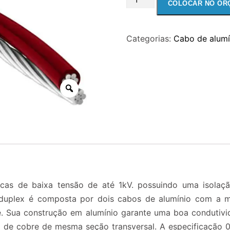
COLOCAR NO OR
ALUMINIO
DUPLEX
Categorias:
Cabo de alumí
1X35MM
+
1X35MM
0.6-
1kV
90
C
XLPE
quantidade
ricas de baixa tensão de até 1kV. possuindo uma isola
 duplex é composta por dois cabos de alumínio com a m
. Sua construção em alumínio garante uma boa condutivida
 cobre de mesma seção transversal. A especificação 0