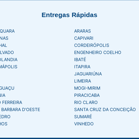
Entregas Rápidas
AQUARA
ARARAS
NAS
CAPIVARI
HAL
CORDEIRÓPOLIS
LVADO
ENGENHEIRO COELHO
OLANDIA
IBATÉ
MÁPOLIS
ITAPIRA
JAGUARIÚNA
LIMEIRA
GUAÇU
MOGI-MIRIM
NIA
PIRACICABA
 FERREIRA
RIO CLARO
 BARBARA D'OESTE
SANTA CRUZ DA CONCEIÇÃO
EDRO
SUMARÉ
HOS
VINHEDO