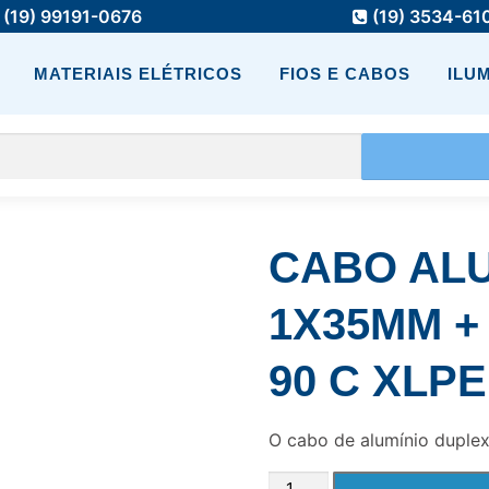
(19) 99191-0676
(19) 3534-61
MATERIAIS ELÉTRICOS
FIOS E CABOS
ILU
CABO ALU
1X35MM + 
90 C XLPE
O cabo de alumínio dupl
CABO