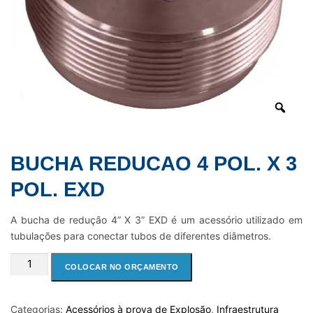
BUCHA REDUCAO 4 POL. X 3
POL. EXD
A bucha de redução 4” X 3” EXD é um acessório utilizado em
tubulações para conectar tubos de diferentes diâmetros.
BUCHA
COLOCAR NO ORÇAMENTO
REDUCAO
4
POL.
Categorias:
Acessórios à prova de Explosão
,
Infraestrutura