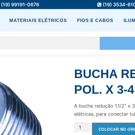
(19) 99191-0676
(19) 3534-61
MATERIAIS ELÉTRICOS
FIOS E CABOS
ILU
BUCHA RE
POL. X 3-
A bucha redução 1.1/2” x 3
elétricas, para conectar t
BUCHA
COLOCAR NO OR
REDUCAO