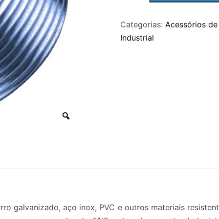
1.1-
Categorias:
Acessórios de 
2
Industrial
POL.
X
3-
4
POL.
quantidade
erro galvanizado, aço inox, PVC e outros materiais resiste