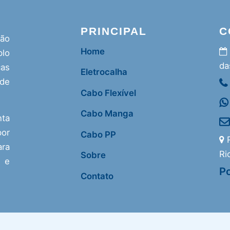
PRINCIPAL
C
ção
Home
lo
da
as
Eletrocalha
 de
Cabo Flexível
Cabo Manga
nta
or
Cabo PP
R
ra
Ri
Sobre
s e
Po
Contato