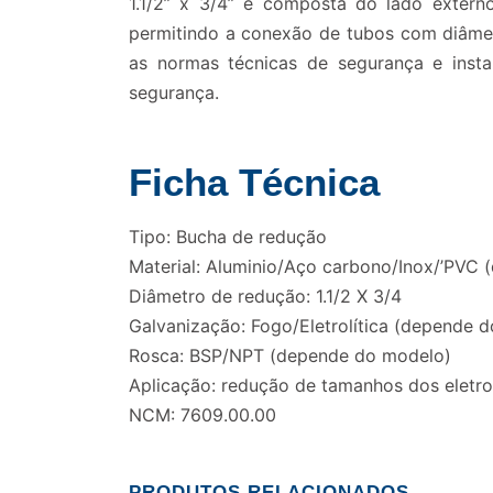
1.1/2” x 3/4” é composta do lado exter
permitindo a conexão de tubos com diâmetr
as normas técnicas de segurança e inst
segurança.
Ficha Técnica
Tipo: Bucha de redução
Material: Aluminio/Aço carbono/Inox/’PVC
Diâmetro de redução: 1.1/2 X 3/4
Galvanização: Fogo/Eletrolítica (depende 
Rosca: BSP/NPT (depende do modelo)
Aplicação: redução de tamanhos dos eletro
NCM: 7609.00.00
PRODUTOS RELACIONADOS