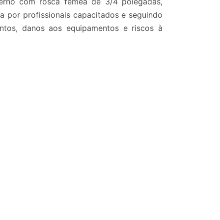
terno com rosca femêa de 3/4 polegadas,
a por profissionais capacitados e seguindo
ntos, danos aos equipamentos e riscos à