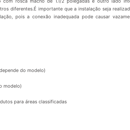
no com rosca macho de 1.1/2 polegadas e outro lado in
os diferentes.É importante que a instalação seja realizad
alação, pois a conexão inadequada pode causar vazame
 (depende do modelo)
do modelo)
dutos para áreas classificadas