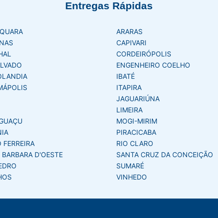
Entregas Rápidas
AQUARA
ARARAS
NAS
CAPIVARI
HAL
CORDEIRÓPOLIS
LVADO
ENGENHEIRO COELHO
OLANDIA
IBATÉ
MÁPOLIS
ITAPIRA
JAGUARIÚNA
LIMEIRA
GUAÇU
MOGI-MIRIM
NIA
PIRACICABA
 FERREIRA
RIO CLARO
 BARBARA D'OESTE
SANTA CRUZ DA CONCEIÇÃO
EDRO
SUMARÉ
HOS
VINHEDO