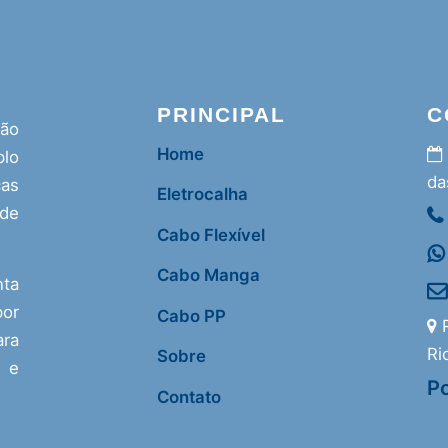
PRINCIPAL
C
ção
Home
lo
da
as
Eletrocalha
 de
Cabo Flexível
Cabo Manga
nta
or
Cabo PP
R
ra
Ri
Sobre
s e
Po
Contato