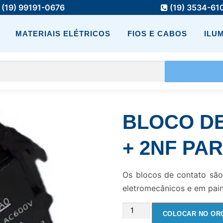
(19) 99191-0676
(19) 3534-61
MATERIAIS ELÉTRICOS
FIOS E CABOS
ILU
BLOCO DE
+ 2NF PA
Os blocos de contato sã
eletromecânicos e em painé
BLOCO
COLOCAR NO OR
DE