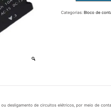
CONTATO
Categorias:
Bloco de conta
2NA
+
2NF
PARA
BOTAO
10A
quantidade
 ou desligamento de circuitos elétricos, por meio de cont