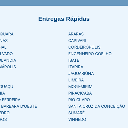
Entregas Rápidas
AQUARA
ARARAS
NAS
CAPIVARI
HAL
CORDEIRÓPOLIS
LVADO
ENGENHEIRO COELHO
OLANDIA
IBATÉ
MÁPOLIS
ITAPIRA
JAGUARIÚNA
LIMEIRA
GUAÇU
MOGI-MIRIM
NIA
PIRACICABA
 FERREIRA
RIO CLARO
 BARBARA D'OESTE
SANTA CRUZ DA CONCEIÇÃO
EDRO
SUMARÉ
HOS
VINHEDO