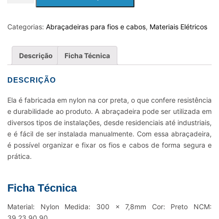
PARA
FIOS
E
Categorias:
Abraçadeiras para fios e cabos
,
Materiais Elétricos
CABOS
NYLON
Descrição
Ficha Técnica
K55S
-
DESCRIÇÃO
300
X
Ela é fabricada em nylon na cor preta, o que confere resistência
7.8MM
e durabilidade ao produto. A abraçadeira pode ser utilizada em
PRETO
diversos tipos de instalações, desde residenciais até industriais,
quantidade
e é fácil de ser instalada manualmente. Com essa abraçadeira,
é possível organizar e fixar os fios e cabos de forma segura e
prática.
Ficha Técnica
Material: Nylon Medida: 300 x 7,8mm Cor: Preto NCM:
39.23.90.90