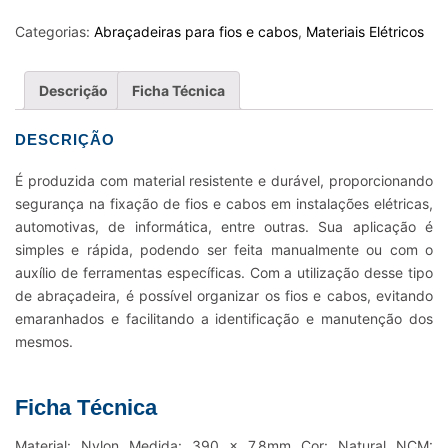
FIOS
E
Categorias:
Abraçadeiras para fios e cabos
,
Materiais Elétricos
CABOS
NYLON
Descrição
Ficha Técnica
K55L
-
DESCRIÇÃO
390
X
É produzida com material resistente e durável, proporcionando
7,8MM
segurança na fixação de fios e cabos em instalações elétricas,
NATURAL
automotivas, de informática, entre outras. Sua aplicação é
quantidade
simples e rápida, podendo ser feita manualmente ou com o
auxílio de ferramentas específicas. Com a utilização desse tipo
de abraçadeira, é possível organizar os fios e cabos, evitando
emaranhados e facilitando a identificação e manutenção dos
mesmos.
Ficha Técnica
Material: Nylon Medida: 390 x 7,8mm Cor: Natural NCM: